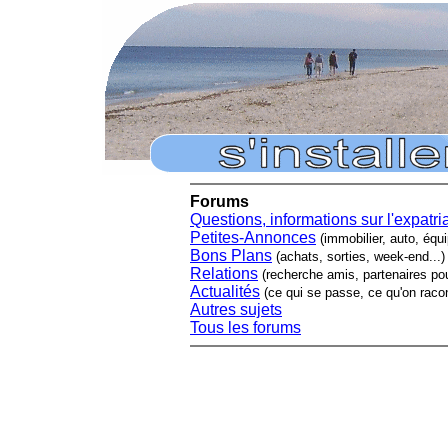
Forums
Questions, informations sur l'expatri
Petites-Annonces
(immobilier, auto, équ
Bons Plans
(achats, sorties, week-end...)
Relations
(recherche amis, partenaires pour
Actualités
(ce qui se passe, ce qu'on racon
Autres sujets
Tous les forums