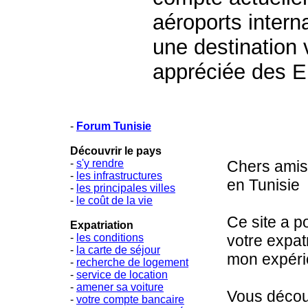
aéroports intern
une destination
appréciée des E
-
Forum Tunisie
Découvrir le pays
-
s'y rendre
Chers amis,
-
les infrastructures
en Tunisie
-
les principales villes
-
le coût de la vie
Ce site a p
Expatriation
-
les conditions
votre expat
-
la carte de séjour
mon expéri
-
recherche de logement
-
service de location
-
amener sa voiture
Vous découv
-
votre compte bancaire