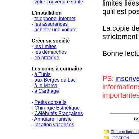
-
votre couverture santé
limites liée
qu'il est pos
L'installation
-
telephone, internet
-
les assurances
La copie de
-
acheter une voiture
strictement 
Créer sa société
-
les limites
-
les démarches
Bonne lectu
-
en pratique
Les coins à connaître
-
à Tunis
PS:
inscriv
-
aux Berges du Lac
-
à la Marsa
information
-
à Carthage
importantes 
-
Petits conseils
-
Chirurgie Esthétique
-
Célébrités Françaises
-
Annuaire Tunisie
Le
-
location vacances
Cherche logeme
LOCATION